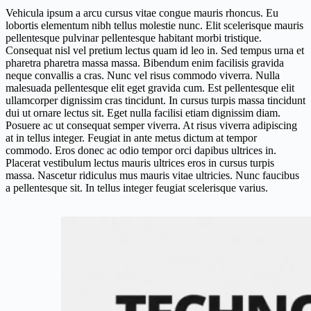
Vehicula ipsum a arcu cursus vitae congue mauris rhoncus. Eu
lobortis elementum nibh tellus molestie nunc. Elit scelerisque mauris
pellentesque pulvinar pellentesque habitant morbi tristique.
Consequat nisl vel pretium lectus quam id leo in. Sed tempus urna et
pharetra pharetra massa massa. Bibendum enim facilisis gravida
neque convallis a cras. Nunc vel risus commodo viverra. Nulla
malesuada pellentesque elit eget gravida cum. Est pellentesque elit
ullamcorper dignissim cras tincidunt. In cursus turpis massa tincidunt
dui ut ornare lectus sit. Eget nulla facilisi etiam dignissim diam.
Posuere ac ut consequat semper viverra. At risus viverra adipiscing
at in tellus integer. Feugiat in ante metus dictum at tempor
commodo. Eros donec ac odio tempor orci dapibus ultrices in.
Placerat vestibulum lectus mauris ultrices eros in cursus turpis
massa. Nascetur ridiculus mus mauris vitae ultricies. Nunc faucibus
a pellentesque sit. In tellus integer feugiat scelerisque varius.