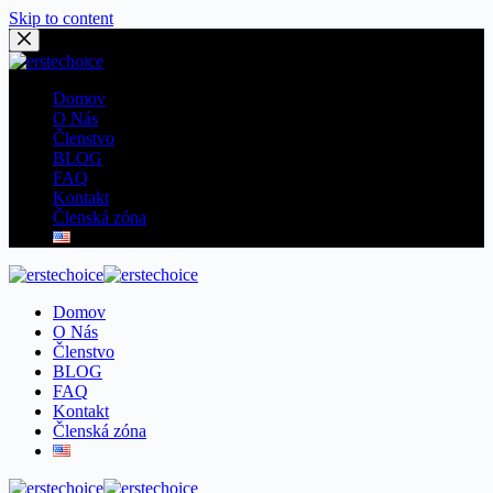
Skip to content
Domov
O Nás
Členstvo
BLOG
FAQ
Kontakt
Členská zóna
Domov
O Nás
Členstvo
BLOG
FAQ
Kontakt
Členská zóna