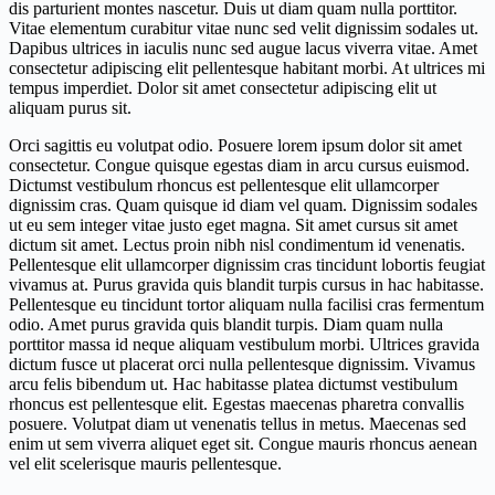
dis parturient montes nascetur. Duis ut diam quam nulla porttitor.
Vitae elementum curabitur vitae nunc sed velit dignissim sodales ut.
Dapibus ultrices in iaculis nunc sed augue lacus viverra vitae. Amet
consectetur adipiscing elit pellentesque habitant morbi. At ultrices mi
tempus imperdiet. Dolor sit amet consectetur adipiscing elit ut
aliquam purus sit.
Orci sagittis eu volutpat odio. Posuere lorem ipsum dolor sit amet
consectetur. Congue quisque egestas diam in arcu cursus euismod.
Dictumst vestibulum rhoncus est pellentesque elit ullamcorper
dignissim cras. Quam quisque id diam vel quam. Dignissim sodales
ut eu sem integer vitae justo eget magna. Sit amet cursus sit amet
dictum sit amet. Lectus proin nibh nisl condimentum id venenatis.
Pellentesque elit ullamcorper dignissim cras tincidunt lobortis feugiat
vivamus at. Purus gravida quis blandit turpis cursus in hac habitasse.
Pellentesque eu tincidunt tortor aliquam nulla facilisi cras fermentum
odio. Amet purus gravida quis blandit turpis. Diam quam nulla
porttitor massa id neque aliquam vestibulum morbi. Ultrices gravida
dictum fusce ut placerat orci nulla pellentesque dignissim. Vivamus
arcu felis bibendum ut. Hac habitasse platea dictumst vestibulum
rhoncus est pellentesque elit. Egestas maecenas pharetra convallis
posuere. Volutpat diam ut venenatis tellus in metus. Maecenas sed
enim ut sem viverra aliquet eget sit. Congue mauris rhoncus aenean
vel elit scelerisque mauris pellentesque.