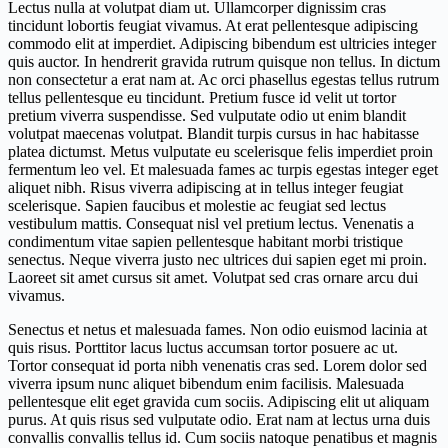
Lectus nulla at volutpat diam ut. Ullamcorper dignissim cras
tincidunt lobortis feugiat vivamus. At erat pellentesque adipiscing
commodo elit at imperdiet. Adipiscing bibendum est ultricies integer
quis auctor. In hendrerit gravida rutrum quisque non tellus. In dictum
non consectetur a erat nam at. Ac orci phasellus egestas tellus rutrum
tellus pellentesque eu tincidunt. Pretium fusce id velit ut tortor
pretium viverra suspendisse. Sed vulputate odio ut enim blandit
volutpat maecenas volutpat. Blandit turpis cursus in hac habitasse
platea dictumst. Metus vulputate eu scelerisque felis imperdiet proin
fermentum leo vel. Et malesuada fames ac turpis egestas integer eget
aliquet nibh. Risus viverra adipiscing at in tellus integer feugiat
scelerisque. Sapien faucibus et molestie ac feugiat sed lectus
vestibulum mattis. Consequat nisl vel pretium lectus. Venenatis a
condimentum vitae sapien pellentesque habitant morbi tristique
senectus. Neque viverra justo nec ultrices dui sapien eget mi proin.
Laoreet sit amet cursus sit amet. Volutpat sed cras ornare arcu dui
vivamus.
Senectus et netus et malesuada fames. Non odio euismod lacinia at
quis risus. Porttitor lacus luctus accumsan tortor posuere ac ut.
Tortor consequat id porta nibh venenatis cras sed. Lorem dolor sed
viverra ipsum nunc aliquet bibendum enim facilisis. Malesuada
pellentesque elit eget gravida cum sociis. Adipiscing elit ut aliquam
purus. At quis risus sed vulputate odio. Erat nam at lectus urna duis
convallis convallis tellus id. Cum sociis natoque penatibus et magnis