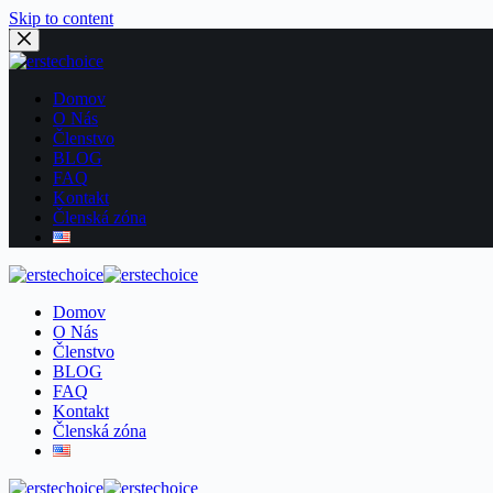
Skip to content
Domov
O Nás
Členstvo
BLOG
FAQ
Kontakt
Členská zóna
Domov
More
O Nás
Členstvo
BLOG
FAQ
Kontakt
Členská zóna